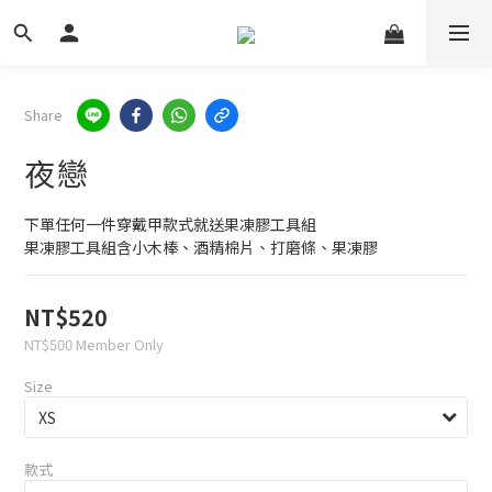
Share
夜戀
下單任何一件穿戴甲款式就送果凍膠工具組
果凍膠工具組含小木棒、酒精棉片、打磨條、果凍膠
NT$520
NT$500
Member Only
Size
款式