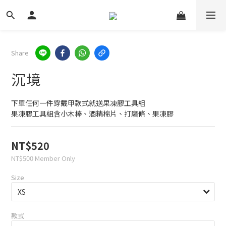
Share
沉境
下單任何一件穿戴甲款式就送果凍膠工具組
果凍膠工具組含小木棒、酒精棉片、打磨條、果凍膠
NT$520
NT$500
Member Only
Size
款式