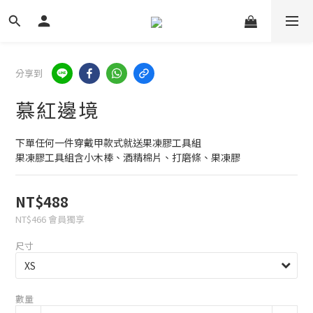
分享到
慕紅邊境
下單任何一件穿戴甲款式就送果凍膠工具組
果凍膠工具組含小木棒、酒精棉片、打磨條、果凍膠
NT$488
NT$466
會員獨享
尺寸
數量