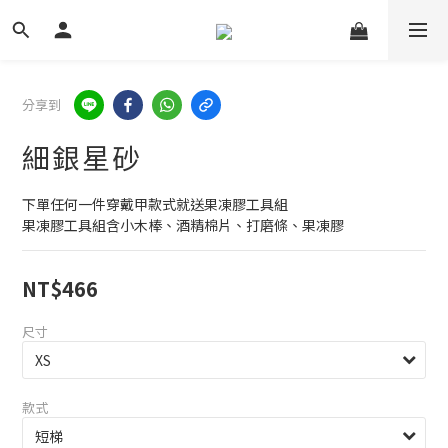
分享到
細銀星砂
下單任何一件穿戴甲款式就送果凍膠工具組
果凍膠工具組含小木棒、酒精棉片、打磨條、果凍膠
NT$466
尺寸
款式