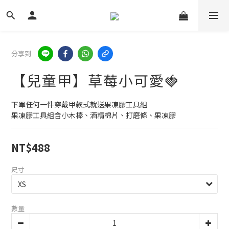
分享到
【兒童甲】草莓小可愛🍓
下單任何一件穿戴甲款式就送果凍膠工具組
果凍膠工具組含小木棒、酒精棉片、打磨條、果凍膠
NT$488
尺寸
數量