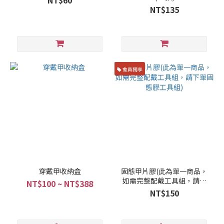
NT$60
NT$135
會員獨享
穿戴甲收納盒
固態甲片膠(此為單一商品，
如需完整配戴工具組，請下
NT$100 ~ NT$388
單固態膠工具組)
NT$150