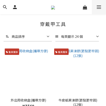
穿戴甲工具
商品排序
每頁顯示 24 個
會員獨享
會員獨享
外出用收納盒(攜帶方便)
牛皮紙果凍膠(更黏更牢固)
(12張)